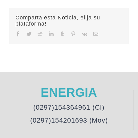
Comparta esta Noticia, elija su
plataforma!
Facebook
Twitter
Reddit
LinkedIn
Tumblr
Pinterest
Vk
Email
ENERGIA
(0297)154364961 (Cl)
(0297)154201693 (Mov)