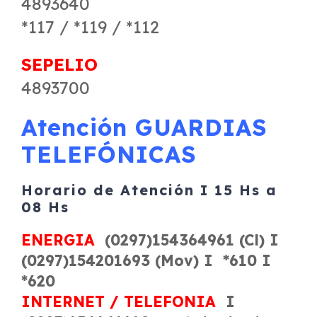
4893640
*117 / *119 / *112
SEPELIO
4893700
Atención GUARDIAS
TELEFÓNICAS
Horario de Atención I 15 Hs a
08 Hs
ENERGIA
(0297)154364961 (Cl) I
(0297)154201693 (Mov) I *610 I
*620
INTERNET / TELEFONIA
I