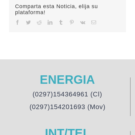
Comparta esta Noticia, elija su
plataforma!
Facebook
Twitter
Reddit
LinkedIn
Tumblr
Pinterest
Vk
Email
ENERGIA
(0297)154364961 (Cl)
(0297)154201693 (Mov)
INT/TEL