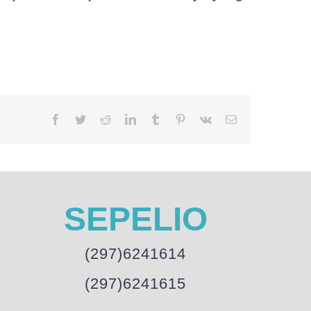
Facebook
Twitter
Reddit
LinkedIn
Tumblr
Pinterest
Vk
Email
SEPELIO
(297)6241614
(297)6241615