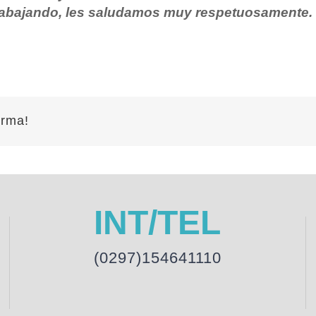
trabajando, les saludamos muy respetuosamente.
orma!
INT/TEL
(0297)154641110