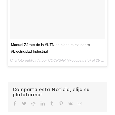
Manuel Zárate de la #UTN en pleno curso sobre
#Electricidad Industrial
Una foto publicada por COOPSAR (@coopsarsto) el
25 de Ago de 2016 a la(s) 9:35 PDT
Comparta esta Noticia, elija su
plataforma!
Facebook
Twitter
Reddit
LinkedIn
Tumblr
Pinterest
Vk
Email