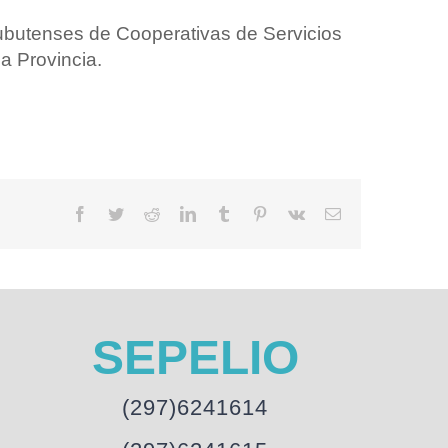
ubutenses de Cooperativas de Servicios
a Provincia.
Facebook
Twitter
Reddit
LinkedIn
Tumblr
Pinterest
Vk
Email
SEPELIO
(297)6241614