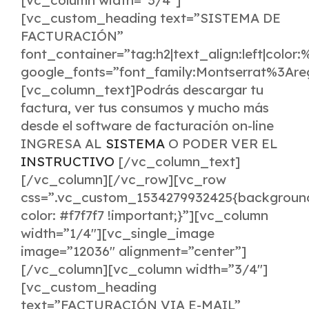
[vc_column width=”3/4″]
[vc_custom_heading text=”SISTEMA DE
FACTURACIÓN”
font_container=”tag:h2|text_align:left|color
google_fonts=”font_family:Montserrat%3Ar
[vc_column_text]Podrás descargar tu
factura, ver tus consumos y mucho más
desde el software de facturación on-line
INGRESA AL
SISTEMA
O PODER VER EL
INSTRUCTIVO
[/vc_column_text]
[/vc_column][/vc_row][vc_row
css=”.vc_custom_1534279932425{backgroun
color: #f7f7f7 !important;}”][vc_column
width=”1/4″][vc_single_image
image=”12036″ alignment=”center”]
[/vc_column][vc_column width=”3/4″]
[vc_custom_heading
text=”FACTURACIÓN VIA E-MAIL”