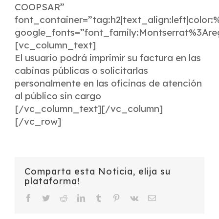
COOPSAR”
font_container=”tag:h2|text_align:left|color
google_fonts=”font_family:Montserrat%3Ar
[vc_column_text]
El usuario podrá imprimir su factura en las
cabinas públicas o solicitarlas
personalmente en las oficinas de atención
al público sin cargo
[/vc_column_text][/vc_column]
[/vc_row]
Comparta esta Noticia, elija su
plataforma!
Facebook
Twitter
Reddit
LinkedIn
Tumblr
Pinterest
Vk
Email