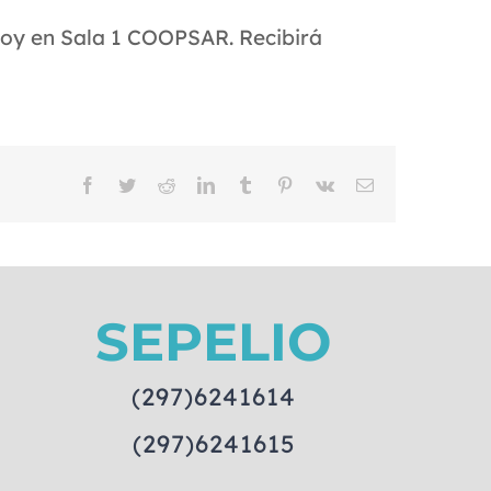
hoy en Sala 1 COOPSAR. Recibirá
Facebook
Twitter
Reddit
LinkedIn
Tumblr
Pinterest
Vk
Email
SEPELIO
(297)6241614
(297)6241615