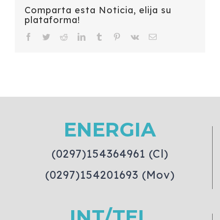
Comparta esta Noticia, elija su
plataforma!
Facebook
Twitter
Reddit
LinkedIn
Tumblr
Pinterest
Vk
Email
ENERGIA
(0297)154364961 (Cl)
(0297)154201693 (Mov)
INT/TEL