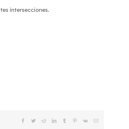
ntes intersecciones.
Facebook
Twitter
Reddit
LinkedIn
Tumblr
Pinterest
Vk
Email