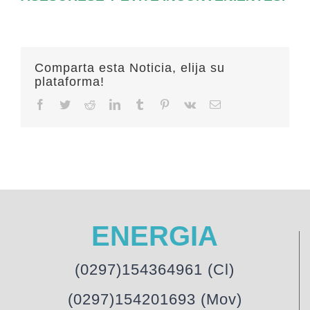
Comparta esta Noticia, elija su
plataforma!
Facebook
Twitter
Reddit
LinkedIn
Tumblr
Pinterest
Vk
Email
ENERGIA
(0297)154364961 (Cl)
(0297)154201693 (Mov)