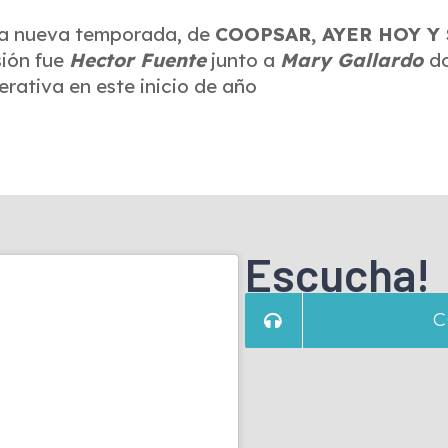
sta nueva temporada, de
COOPSAR, AYER HOY Y
sión fue
Hector Fuente
junto a
Mary Gallardo
do
rativa en este inicio de año
Escucha!
C