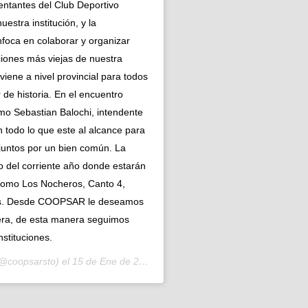
entantes del Club Deportivo
estra institución, y la
foca en colaborar y organizar
uciones más viejas de nuestra
viene a nivel provincial para todos
 de historia. En el encuentro
o Sebastian Balochi, intendente
 todo lo que este al alcance para
 juntos por un bien común. La
ro del corriente año donde estarán
 como Los Nocheros, Canto 4,
más. Desde COOPSAR le deseamos
dera, de esta manera seguimos
nstituciones.
@coopsarsto) el
15 de Ene de 2020 a las 5:28 PST