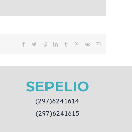
Facebook
Twitter
Reddit
LinkedIn
Tumblr
Pinterest
Vk
Email
SEPELIO
(297)6241614
(297)6241615