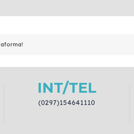
taforma!
INT/TEL
(0297)154641110