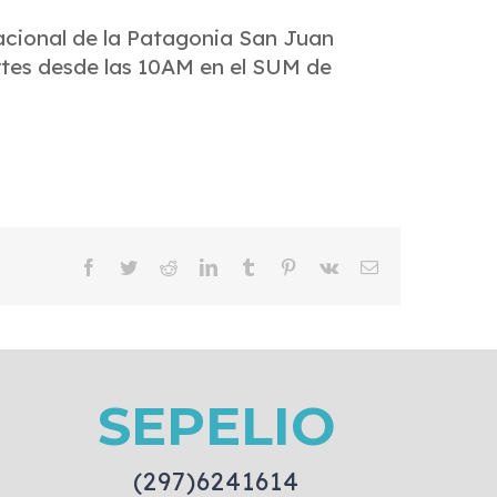
acional de la Patagonia San Juan
rtes desde las 10AM en el SUM de
Facebook
Twitter
Reddit
LinkedIn
Tumblr
Pinterest
Vk
Email
SEPELIO
(297)6241614