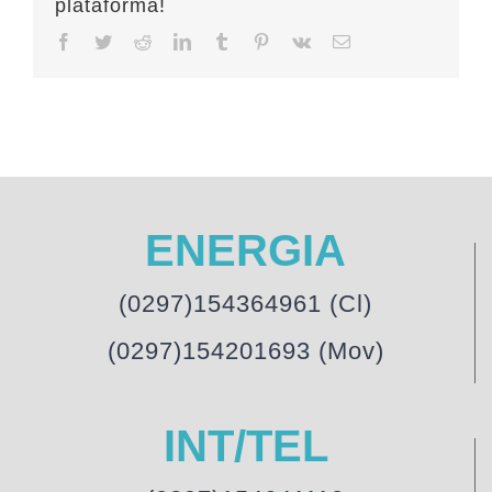
plataforma!
Facebook
Twitter
Reddit
LinkedIn
Tumblr
Pinterest
Vk
Email
ENERGIA
(0297)154364961 (Cl)
(0297)154201693 (Mov)
INT/TEL