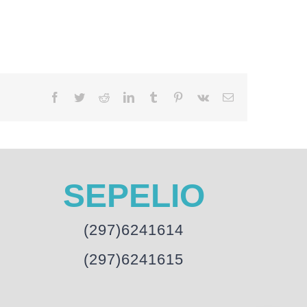
Facebook
Twitter
Reddit
LinkedIn
Tumblr
Pinterest
Vk
Email
SEPELIO
(297)6241614
(297)6241615