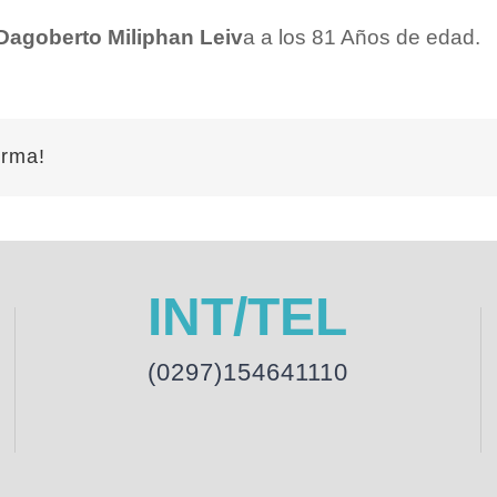
Dagoberto Miliphan Leiv
a a los 81 Años de edad.
orma!
INT/TEL
(0297)154641110