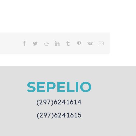
Facebook
Twitter
Reddit
LinkedIn
Tumblr
Pinterest
Vk
Email
SEPELIO
(297)6241614
(297)6241615