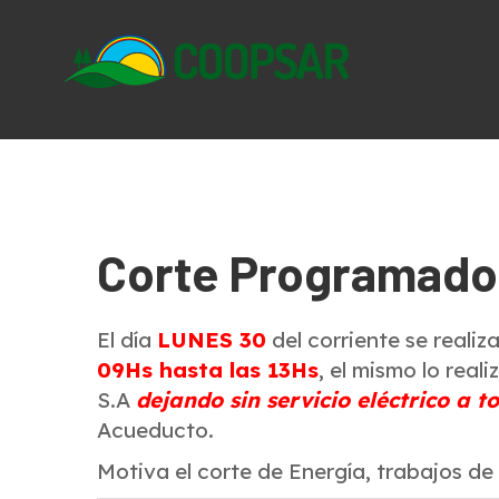
Skip
to
content
Corte Programado
El día
LUNES 30
del corriente se realiz
09Hs hasta las 13Hs
, el mismo lo rea
S.A
dejando sin servicio eléctrico a
Acueducto.
Motiva el corte de Energía, trabajos de