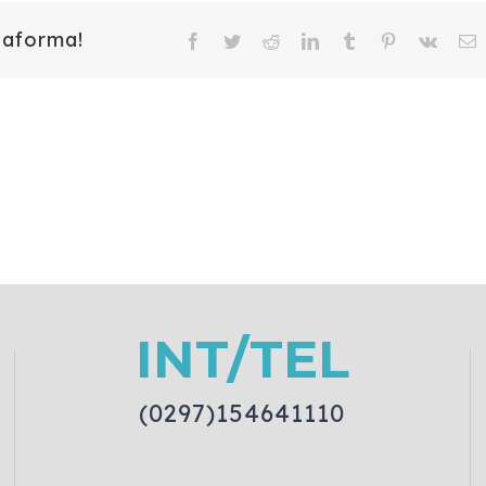
taforma!
Facebook
Twitter
Reddit
LinkedIn
Tumblr
Pinterest
Vk
E
INT/TEL
(0297)154641110