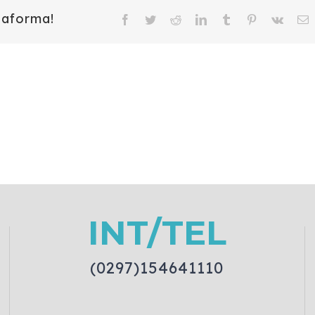
taforma!
Facebook
Twitter
Reddit
LinkedIn
Tumblr
Pinterest
Vk
E
INT/TEL
(0297)154641110