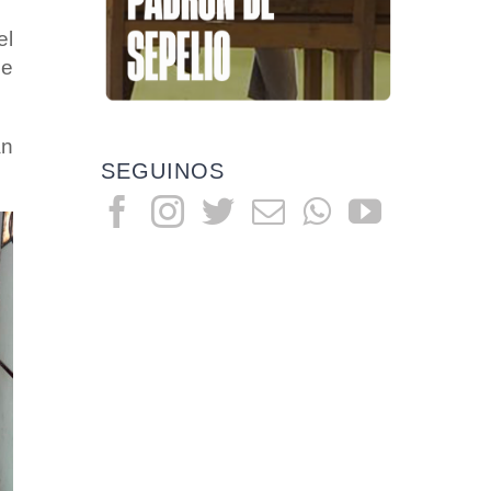
el
ue
an
SEGUINOS