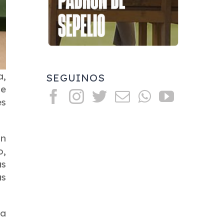
a,
SEGUINOS
de
es
ón
o,
as
as
la