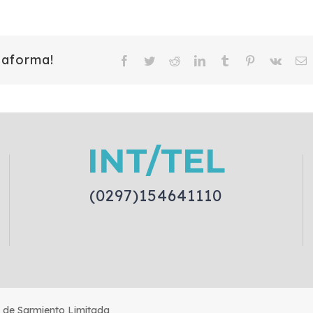
taforma!
Facebook
Twitter
Reddit
LinkedIn
Tumblr
Pinterest
Vk
E
INT/TEL
(0297)154641110
s de Sarmiento Limitada