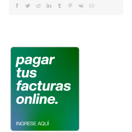
Facebook
Twitter
Reddit
LinkedIn
Tumblr
Pinterest
Vk
Email