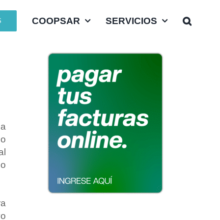
COOPSAR
SERVICIOS
S
 a
mo
al
co
ra
vo