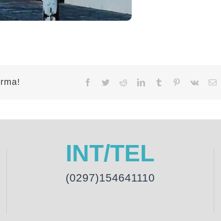
orma!
Facebook
Twitter
Reddit
LinkedIn
Tumblr
Pinterest
Vk
E
INT/TEL
(0297)154641110