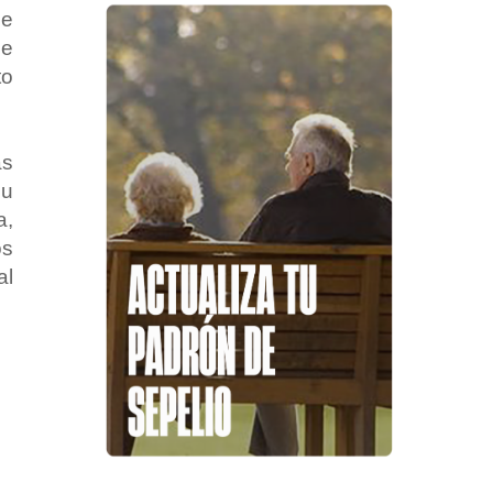
de
de
to
as
su
a,
os
al