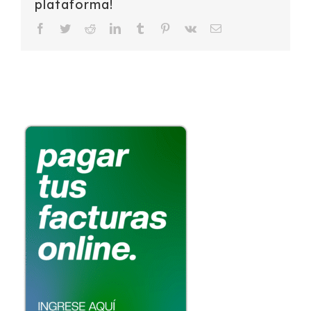
plataforma!
Facebook
Twitter
Reddit
LinkedIn
Tumblr
Pinterest
Vk
Email