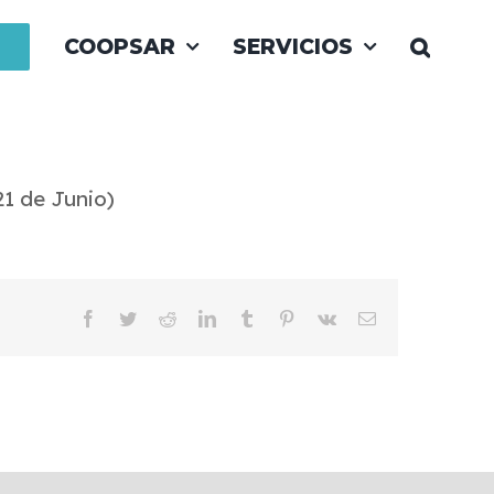
COOPSAR
SERVICIOS
21 de Junio)
Facebook
Twitter
Reddit
LinkedIn
Tumblr
Pinterest
Vk
Email