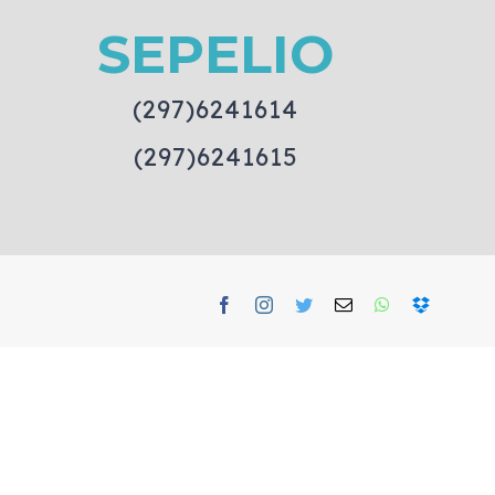
SEPELIO
(297)6241614
(297)6241615
Facebook
Instagram
Twitter
Email
WhatsApp
Dropbox