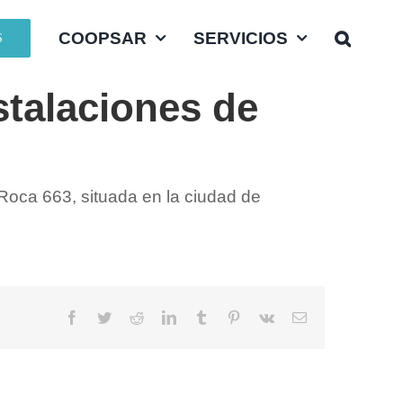
COOPSAR
SERVICIOS
S
stalaciones de
 Roca 663, situada en la ciudad de
Facebook
Twitter
Reddit
LinkedIn
Tumblr
Pinterest
Vk
Email