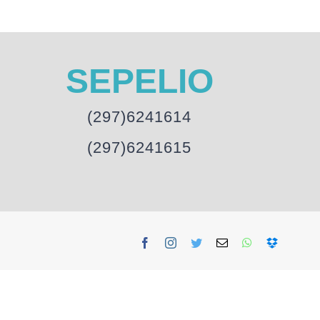
SEPELIO
(297)6241614
(297)6241615
Facebook
Instagram
Twitter
Email
WhatsApp
Dropbox